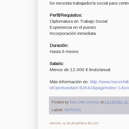
Se necesita trabajador/a social para cen
Perfil/Requisitos:
Diplomatura en Trabajo Social
Experiencia en el puesto
Incorporación inmediata
Duración:
Hasta 6 meses
Salario:
Menos de 12.000 € bruto/anual
Más información en:
http://www.hacesfal
idOportunidad=82642&pageIndex=1&vo
Posted by
Eloy Ortiz Gómez
at
12/19/2011 01:
Labels:
NOTICIAS
viernes, 16 de diciembre de 2011