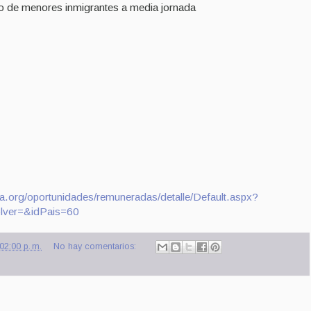
tro de menores inmigrantes a media jornada
ta.org/oportunidades/remuneradas/detalle/Default.aspx?
lver=&idPais=60
02:00 p. m.
No hay comentarios: