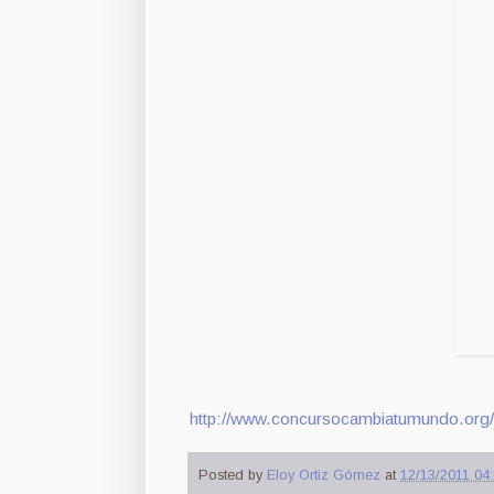
http://www.concursocambiatumundo.org/
Posted by
Eloy Ortiz Gómez
at
12/13/2011 04: