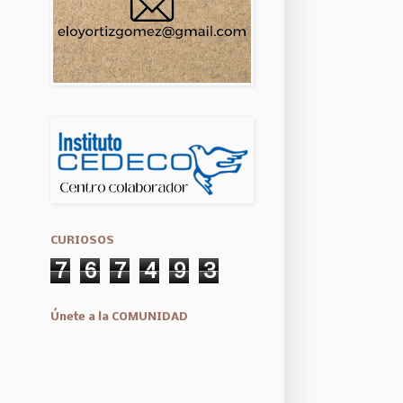
CURIOSOS
7
6
7
4
9
3
Únete a la COMUNIDAD