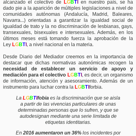
alcanzado el colectivo de
L
G
B
T
I
en nuestro país, se ha
dado pie a la aparición de múltiples legislaciones a nivel de
comunidades autónomas (Andalucía, Madrid, Baleares,
Navarra...) orientadas a garantizar la igualdad social de
igualdad de trato y la no discriminación de lesbianas, gays,
transexuales, bisexuales e intersexuales. Además, en los
últimos meses está tomando fuerza la aprobación de la
Ley
L
G
B
T
I
, a nivel nacional en la materia.
Desde Diario del Mediador creemos en la importancia de
destacar que dichas normativas autonómicas recogen la
necesidad de establecer un servicio de apoyo y
mediación para el colectivo
L
G
B
T
I
, es decir, un organismo
de información, atención y asesoramiento. Además de un
instrumento para luchar contra la
L
G
B
T
I
forbia.
La
L
G
B
T
I
fobia
es la discriminación que se aisla
a partir de las vivencias particulares de unas
determinadas personas que lo sufren, y que se
autodesignan mediante una serie limitada de
etiquetas identitarias.
En
2016 aumentaron un 36%
los incidentes por