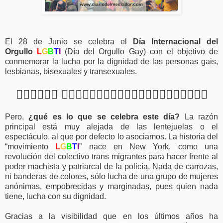
El 28 de Junio se celebra el
Día Internacional del
Orgullo
L
G
B
T
I
(Día del Orgullo Gay) con el objetivo de
conmemorar la lucha por la dignidad de las personas gais,
lesbianas, bisexuales y transexuales.
🏳️‍🌈👨‍👨‍👦‍👦 🏳️‍🌈👩‍👩‍👧🏳️‍🌈💕🏳️‍🌈👨‍❤️‍👨🏳️‍🌈👩‍❤️‍💋‍👩🏳️‍🌈
Pero,
¿qué es lo que se celebra este día?
La razón
principal está muy alejada de las lentejuelas o el
espectáculo, al que por defecto lo asociamos. La historia del
“movimiento
L
G
B
T
I
” nace en New York, como una
revolución del colectivo trans migrantes para hacer frente al
poder machista y patriarcal de la policía. Nada de carrozas,
ni banderas de colores, sólo lucha de una grupo de mujeres
anónimas, empobrecidas y marginadas, pues quien nada
tiene, lucha con su dignidad.
Gracias a la visibilidad que en los últimos años ha