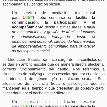
acompañan a su condición sexual.
Un servicio de mediación intercultural
para
L
G
B
T
I
debe centrarse en
facilitar la
comunicación, la participación y el
acompañamiento
desde distintas áreas:
a nivel
de asesoramiento y gestión de trámites jurídicos
y administrativos, trabajando desde el
empowerment personal, ofreciendo herramientas
de empoderamiento comunitario para favorecer
su participación social...
La
Mediación Escolar
se hace cargo de los conflictos que
se dan en ámbito escolar que de manera directa afectan al
correcto funcionamiento del centro. Nos referimos a
situaciones de bullying o acoso escolar que por cuestiones
de identidad de género y/o orientación sexual. Son
situaciones de violencia física o psicológica que se
mantienen en el tiempo y que presentan un objetivo claro:
hacer daño por el hecho de ser diferente.
Un servicio de mediación escolar
para
L
G
B
T
I
debe centrarse en
trabajar desde la