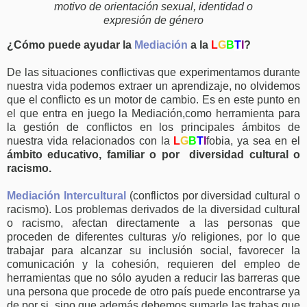
motivo de orientación sexual, identidad o
expresión de género
¿Cómo puede ayudar la
Mediación
a la
L
G
B
T
I
?
De las situaciones conflictivas que experimentamos durante
nuestra vida podemos extraer un aprendizaje, no olvidemos
que el conflicto es un motor de cambio. Es en este punto en
el que entra en juego la Mediación,como herramienta para
la gestión de conflictos en los principales ámbitos de
nuestra vida relacionados con la
L
G
B
T
I
fobia, ya sea en el
ámbito educativo, familiar o por diversidad cultural o
racismo.
Mediación Intercultural
(conflictos por diversidad cultural o
racismo). Los problemas derivados de la diversidad cultural
o racismo, afectan directamente a las personas que
proceden de diferentes culturas y/o religiones, por lo que
trabajar para alcanzar su inclusión social, favorecer la
comunicación y la cohesión, requieren del empleo de
herramientas que no sólo ayuden a reducir las barreras que
una persona que procede de otro país puede encontrarse ya
de por si, sino que además debemos sumarle las trabas que