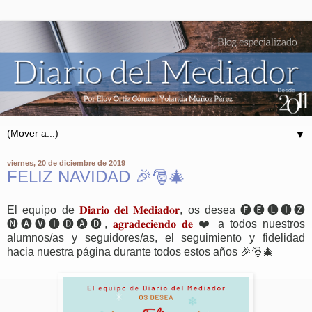
▼
viernes, 20 de diciembre de 2019
FELIZ NAVIDAD 🎉🎅🎄
El equipo de
𝐃𝐢𝐚𝐫𝐢𝐨 𝐝𝐞𝐥 𝐌𝐞𝐝𝐢𝐚𝐝𝐨𝐫
, os desea 🅕🅔🅛🅘🅩
🅝🅐🅥🅘🅓🅐🅓,
𝐚𝐠𝐫𝐚𝐝𝐞𝐜𝐢𝐞𝐧𝐝𝐨 𝐝𝐞
❤️ a todos nuestros
alumnos/as y seguidores/as, el seguimiento y fidelidad
hacia nuestra página durante todos estos años 🎉🎅🎄