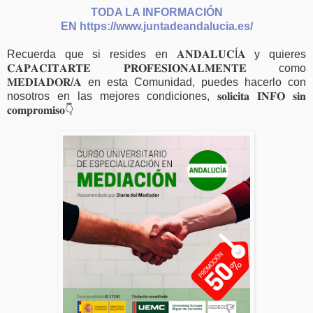
TODA LA INFORMACIÓN
EN https://www.juntadeandalucia.es/
Recuerda que si resides en 𝐀𝐍𝐃𝐀𝐋𝐔𝐂Í𝐀 y quieres
𝐂𝐀𝐏𝐀𝐂𝐈𝐓𝐀𝐑𝐓𝐄 𝐏𝐑𝐎𝐅𝐄𝐒𝐈𝐎𝐍𝐀𝐋𝐌𝐄𝐍𝐓𝐄 como
𝐌𝐄𝐃𝐈𝐀𝐃𝐎𝐑/𝐀 en esta Comunidad, puedes hacerlo con
nosotros en las mejores condiciones, 𝐬𝐨𝐥𝐢𝐜𝐢𝐭𝐚 𝐈𝐍𝐅𝐎 𝐬𝐢𝐧
𝐜𝐨𝐦𝐩𝐫𝐨𝐦𝐢𝐬𝐨👇