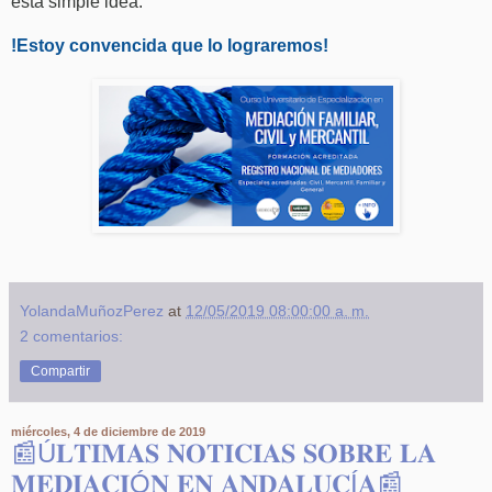
esta simple idea.
!Estoy convencida que lo lograremos!
YolandaMuñozPerez
at
12/05/2019 08:00:00 a. m.
2 comentarios:
Compartir
miércoles, 4 de diciembre de 2019
📰Ú𝐋𝐓𝐈𝐌𝐀𝐒 𝐍𝐎𝐓𝐈𝐂𝐈𝐀𝐒 𝐒𝐎𝐁𝐑𝐄 𝐋𝐀
𝐌𝐄𝐃𝐈𝐀𝐂𝐈Ó𝐍 𝐄𝐍 𝐀𝐍𝐃𝐀𝐋𝐔𝐂Í𝐀📰