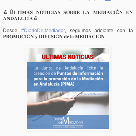
📰Ú𝐋𝐓𝐈𝐌𝐀𝐒 𝐍𝐎𝐓𝐈𝐂𝐈𝐀𝐒 𝐒𝐎𝐁𝐑𝐄 𝐋𝐀 𝐌𝐄𝐃𝐈𝐀𝐂𝐈Ó𝐍 𝐄𝐍
𝐀𝐍𝐃𝐀𝐋𝐔𝐂Í𝐀📰
Desde
#DiarioDelMediador
, seguimos adelante con la
𝐏𝐑𝐎𝐌𝐎𝐂𝐈Ó𝐍 𝐲 𝐃𝐈𝐅𝐔𝐒𝐈Ó𝐍 𝐝𝐞 𝐥𝐚 𝐌𝐄𝐃𝐈𝐀𝐂𝐈Ó𝐍.