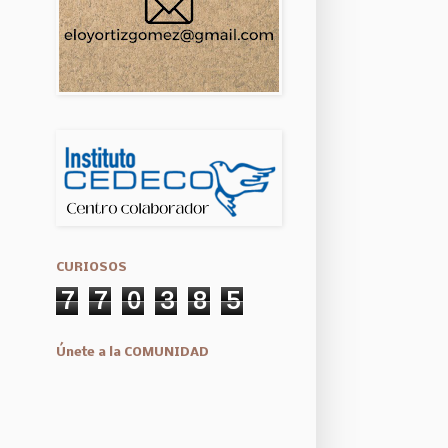
CURIOSOS
7
7
0
3
8
5
Únete a la COMUNIDAD