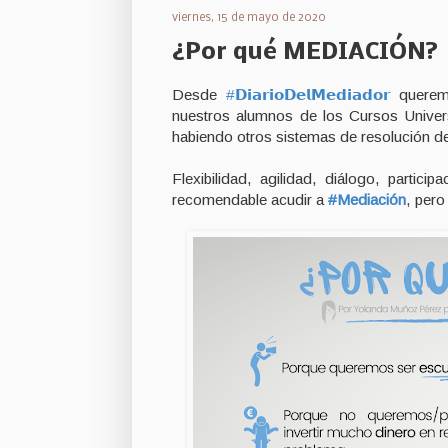
viernes, 15 de mayo de 2020
¿Por qué MEDIACIÓN?
Desde
#𝗗𝗶𝗮𝗿𝗶𝗼𝗗𝗲𝗹𝗠𝗲𝗱𝗶𝗮𝗱𝗼𝗿
queremo
nuestros alumnos de los Cursos Univers
habiendo otros sistemas de resolución de
Flexibilidad, agilidad, diálogo, partic
recomendable acudir a
#Mediación
, pero