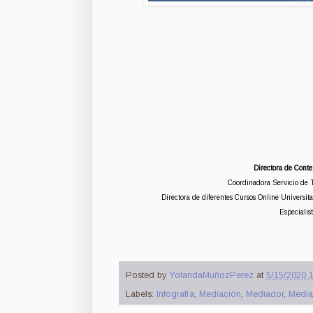
Directora de Conte
Coordinadora Servicio de 
Directora de diferentes Cursos Online Universi
Especialis
Posted by
YolandaMuñozPerez
at
5/15/2020 1
Labels:
Infografía
,
Mediación
,
Mediador
,
Media