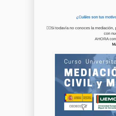
¿Cuáles son tus mo
🙋‍♀️Si todavía no conoces la mediación
con nu
AHORA con 
M