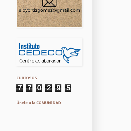
CURIOSOS
7
7
0
2
9
5
Únete a la COMUNIDAD