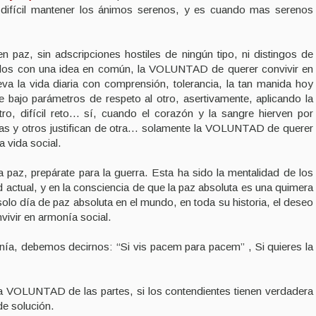
s difícil mantener los ánimos serenos, y es cuando mas serenos
n paz, sin adscripciones hostiles de ningún tipo, ni distingos de
odos con una idea en común, la VOLUNTAD de querer convivir en
eva la vida diaria con comprensión, tolerancia, la tan manida hoy
e bajo parámetros de respeto al otro, asertivamente, aplicando la
ro, difícil reto... sí, cuando el corazón y la sangre hierven por
as y otros justifican de otra… solamente la VOLUNTAD de querer
a vida social.
a paz, prepárate para la guerra. Esta ha sido la mentalidad de los
ad actual, y en la consciencia de que la paz absoluta es una quimera
olo día de paz absoluta en el mundo, en toda su historia, el deseo
ivir en armonía social.
anía, debemos decirnos: “Si vis pacem para pacem” , Si quieres la
a VOLUNTAD de las partes, si los contendientes tienen verdadera
de solución.