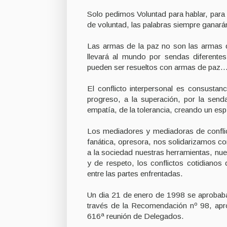
Solo pedimos Voluntad para hablar, para r
de voluntad, las palabras siempre ganarán
Las armas de la paz no son las armas d
llevará al mundo por sendas diferentes 
pueden ser resueltos con armas de paz…l
El conflicto interpersonal es consustanc
progreso, a la superación, por la send
empatía, de la tolerancia, creando un espí
Los mediadores y mediadoras de conflic
fanática, opresora, nos solidarizamos co
a la sociedad nuestras herramientas, nu
y de respeto, los conflictos cotidiano
entre las partes enfrentadas.
Un dia 21 de enero de 1998 se aprobaba
través de la Recomendación nº 98, apr
616ª reunión de Delegados.