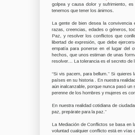
golpea y causa dolor y sufrimiento, e
tenemos que tener los ánimos.
La gente de bien desea la convivencia e
razas, creencias, edades o géneros, t
Paz, y resolver los conflictos que conll
libertad de expresión, que debe ejercers
empatía para ponerse en el lugar del ot
hechos, que unos estiman de unas form
resolver… La tolerancia es el secreto de l
“Si vis pacem, para bellum.” Si quieres l
países en su historia . En nuestra realid
aún inalcanzable, porque nunca pasó un s
perenne de los hombres y mujeres es conv
En nuestra realidad cotidiana de ciudad
paz, prepárate para la paz.”
La Mediación de Conflictos se basa en l
voluntad cualquier conflicto está en vías 