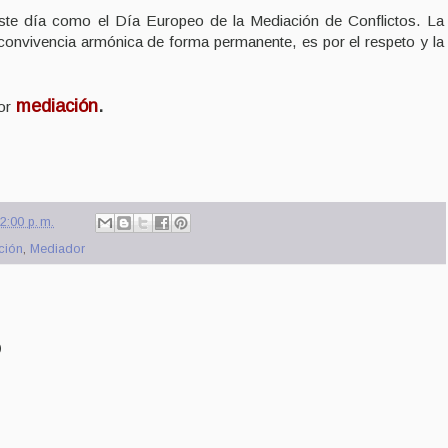
ste día como el Día Europeo de la Mediación de Conflictos. La
 convivencia armónica de forma permanente, es por el respeto y la
mediación
.
or
2:00 p. m.
ción
,
Mediador
o