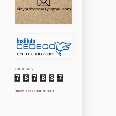
CURIOSOS
7
6
7
8
3
7
Únete a la COMUNIDAD