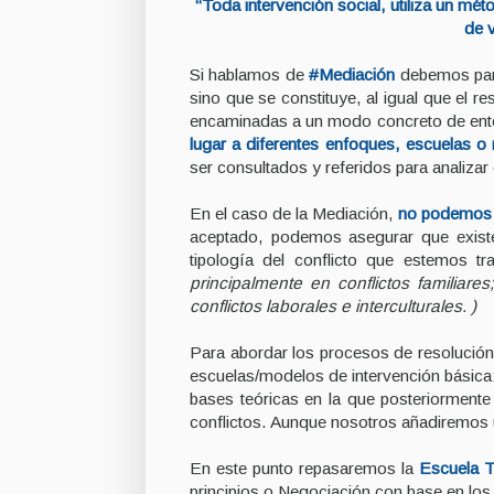
“Toda intervención social, utiliza un mé
de v
Si hablamos de
#Mediación
debemos part
sino que se constituye, al igual que el r
encaminadas a un modo concreto de ente
lugar a diferentes enfoques, escuelas o
ser consultados y referidos para analiza
En el caso de la Mediación,
no podemos h
aceptado, podemos asegurar que existe 
tipología del conflicto que estemos tr
principalmente en conflictos familia
conflictos laborales e interculturales. )
Para abordar los procesos de resolución d
escuelas/modelos de intervención básic
bases teóricas en la que posteriormente
conflictos. Aunque nosotros añadiremos
En este punto repasaremos la
Escuela Tr
principios o Negociación con base en los