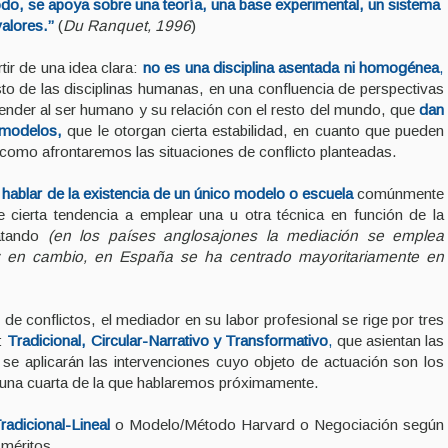
todo, se apoya sobre una teoría, una base experimental, un sistema
alores.”
(
Du Ranquet, 1996
)
ir de una idea clara:
no es una disciplina asentada ni homogénea
,
esto de las disciplinas humanas, en una confluencia de perspectivas
nder al ser humano y su relación con el resto del mundo, que
dan
 modelos,
que le otorgan cierta estabilidad, en cuanto que pueden
r como afrontaremos las situaciones de conflicto planteadas.
ablar de la existencia de un único modelo o escuela
comúnmente
cierta tendencia a emplear una u otra técnica en función de la
atando
(en los países anglosajones la mediación se emplea
res; en cambio, en España se ha centrado mayoritariamente en
e conflictos, el mediador en su labor profesional se rige por tres
a:
Tradicional, Circular-Narrativo y Transformativo
,
que asientan las
 se aplicarán las intervenciones cuyo objeto de actuación son los
 una cuarta de la que hablaremos próximamente.
adicional-Lineal
o Modelo/Método Harvard o N
egociación según
 méritos.