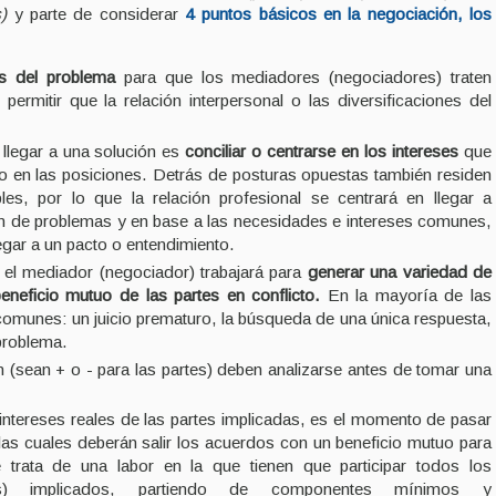
s)
y parte de considerar
4 puntos básicos en la negociación, los
s del problema
para que los mediadores (negociadores) traten
permitir que la relación interpersonal o las diversificaciones del
a llegar a una solución es
conciliar o centrarse en los intereses
que
o en las posiciones. Detrás de posturas opuestas también residen
les, por lo que la relación profesional se centrará en llegar a
ón de problemas y en base a las necesidades e intereses comunes,
legar a un pacto o entendimiento.
 el mediador (negociador) trabajará para
generar una variedad de
eneficio mutuo de las partes en conflicto.
En la mayoría de las
omunes: un juicio prematuro, la búsqueda de una única respuesta,
 problema.
(sean + o - para las partes) deben analizarse antes de tomar una
intereses reales de las partes implicadas, es el momento de pasar
las cuales deberán salir los acuerdos con un beneficio mutuo para
e trata de una labor en la que tienen que participar todos los
es) implicados, partiendo de componentes mínimos y