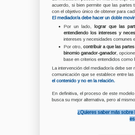
acuerdo, si bien permite que las partes t
con el objetivo único de obtener para cad
El mediador/a debe hacer un doble movi
Por un lado,
lograr que las par
entendiendo los intereses y nec
intereses y necesidades comunes en
Por otro,
contribuir a que las part
binomio ganador-ganador
, opcion
base en criterios entendidos como 
La intervención del mediador/a debe ser ne
comunicación que se establece entre las
el contenido y no en la relación.
En definitiva, el proceso de este model
busca su mejor alternativa, pero al mismo t
¿Quieres saber más sobre l
es