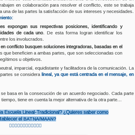
rabajen en colaboración para resolver el conflicto, este se trabaja
a una de las partes la satisfacción de sus intereses y necesidades.
miento:
tes expongan sus respectivas posiciones, identificando y
esidades de cada uno
. De esta forma logran identificar los
tre los involucrados.
es en conflicto busquen soluciones integradoras, basadas en el
es que beneficien a ambas partes, que son seleccionadas con
legítimos u objetivos.
utral, imparcial, equidistante y facilitadora de la comunicación. La
 partes se considera
lineal, ya que está centrada en el mensaje, en
o se basa en la consecución de un acuerdo negociado. Cada parte
iempo, tiene en cuenta la mejor alternativa de la otra parte...
a Escuela Lineal-Tradicional? ¿Quieres saber como
tablecer
el
BATNA/MAAN?
👇🏻👇🏻
👇🏻👇🏻
👇🏻👇🏻