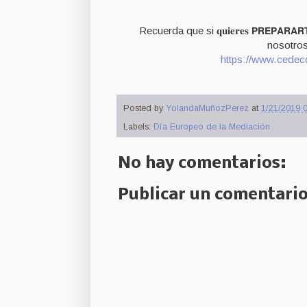
Recuerda que si 𝐪𝐮𝐢𝐞𝐫𝐞𝐬 𝗣𝗥𝗘𝗣𝗔𝗥𝗔𝗥
nosotros,
https://www.cedeco
Posted by
YolandaMuñozPerez
at
1/21/2019 0
Labels:
Día Europeo de la Mediación
No hay comentarios:
Publicar un comentari