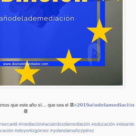
mos que este año sí... que sea el 📆
#𝟮𝟬𝟭𝟵𝗮ñ𝗼𝗱𝗲𝗹𝗮𝗺𝗲𝗱𝗶𝗮𝗰𝗶ó𝗻
📆
ercantil
#mediación
#acuerdosdemediación
#educación
#elearnin
cación
#eloyortizgómez
#yolandamuñozpérez