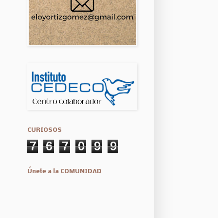
CURIOSOS
7
6
7
0
9
9
Únete a la COMUNIDAD