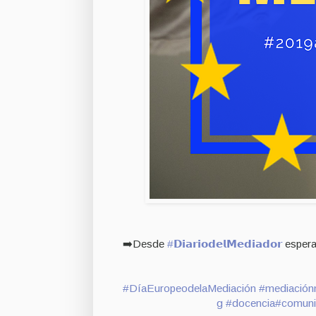
➡️Desde
#𝗗𝗶𝗮𝗿𝗶𝗼𝗱𝗲𝗹𝗠𝗲𝗱𝗶𝗮𝗱𝗼𝗿
espera
#DíaEuropeodelaMediación
#mediaciónm
g
#docencia
#comuni