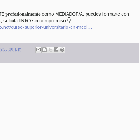
𝗘 𝐩𝐫𝐨𝐟𝐞𝐬𝐢𝐨𝐧𝐚𝐥𝐦𝐞𝐧𝐭𝐞 como 𝖬𝖤𝖣𝖨𝖠𝖣𝖮𝖱/𝖠, puedes formarte con
 solicita 𝐈𝐍𝐅𝐎 sin compromiso 👇
.net/curso-superior-universitario-en-medi…
9:33:00 a. m.
o