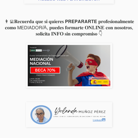
👨‍💻𝐑𝐞𝐜𝐮𝐞𝐫𝐝𝐚 𝐪𝐮𝐞 𝐬𝐢 𝐪𝐮𝐢𝐞𝐫𝐞𝐬 𝗣𝗥𝗘𝗣𝗔𝗥𝗔𝗥𝗧𝗘 𝐩𝐫𝐨𝐟𝐞𝐬𝐢𝐨𝐧𝐚𝐥𝐦𝐞𝐧𝐭𝐞
𝐜𝐨𝐦𝐨 𝖬𝖤𝖣𝖨𝖠𝖣𝖮𝖱/A, 𝐩𝐮𝐞𝐝𝐞𝐬 𝐟𝐨𝐫𝐦𝐚𝐫𝐭𝐞 𝐎𝐍𝐋𝐈𝐍𝐄 𝐜𝐨𝐧 𝐧𝐨𝐬𝐨𝐭𝐫𝐨𝐬,
𝐬𝐨𝐥𝐢𝐜𝐢𝐭𝐚 𝐈𝐍𝐅𝐎 𝐬𝐢𝐧 𝐜𝐨𝐦𝐩𝐫𝐨𝐦𝐢𝐬𝐨 👇