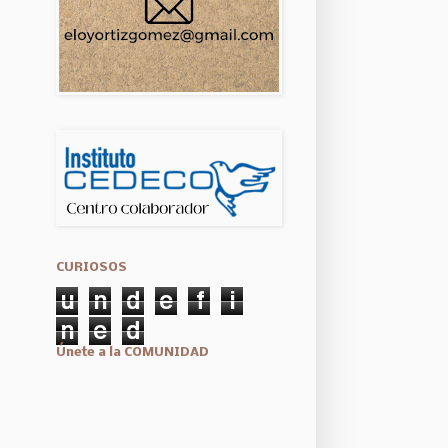
CURIOSOS
u
n
d
e
f
i
n
e
d
Únete a la COMUNIDAD