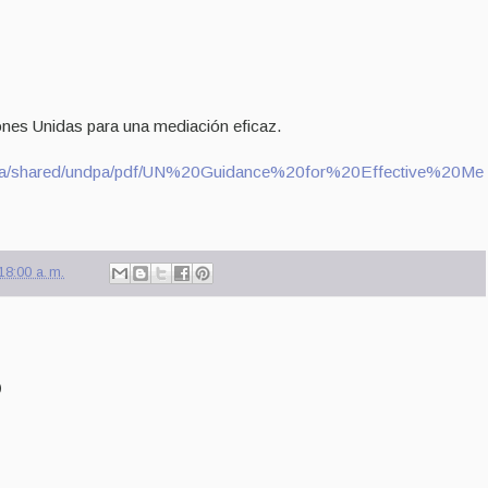
ones Unidas para una mediación eficaz.
ndpa/shared/undpa/pdf/UN%20Guidance%20for%20Effective%20Me
18:00 a. m.
o