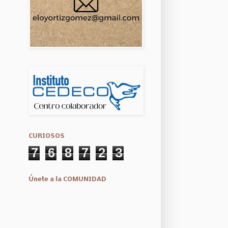
CURIOSOS
7
6
8
7
2
3
Únete a la COMUNIDAD